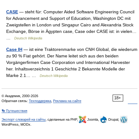
CASE
— steht für: Computer Aided Software Engineering Council
for Advancement and Support of Education, Washington DC mit
Zweigstellen in London und Singapur Cairo and Alexandria Stock
Exchange, Börse in Ägypten case, Case oder CASE ist: in vielen…
…
Deutsch Wikipedia
Case IH
— ist eine Traktorenmarke von CNH Global, die wiederum
zu 90 % Fiat gehört. Der Name leitet sich aus den beiden
Vorgängerfirmen Case Corporation und International Harvester
her. Inhaltsverzeichnis 1 Geschichte 2 Bekannte Modelle der
Marke 2.1… …
Deutsch Wikipedia
© Академик, 2000-2026
18+
Обратная связь:
Техподдержка
,
Реклама на сайте
👣 Путешествия
Экспорт словарей на сайты
, сделанные на PHP,
Joomla,
Drupal,
WordPress, MODx.