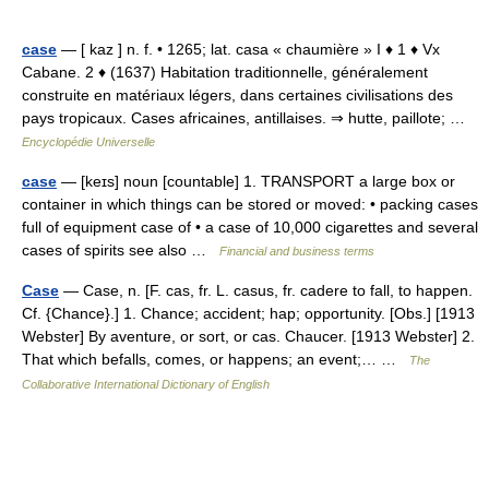
case
— [ kaz ] n. f. • 1265; lat. casa « chaumière » I ♦ 1 ♦ Vx
Cabane. 2 ♦ (1637) Habitation traditionnelle, généralement
construite en matériaux légers, dans certaines civilisations des
pays tropicaux. Cases africaines, antillaises. ⇒ hutte, paillote; …
Encyclopédie Universelle
case
— [keɪs] noun [countable] 1. TRANSPORT a large box or
container in which things can be stored or moved: • packing cases
full of equipment case of • a case of 10,000 cigarettes and several
cases of spirits see also …
Financial and business terms
Case
— Case, n. [F. cas, fr. L. casus, fr. cadere to fall, to happen.
Cf. {Chance}.] 1. Chance; accident; hap; opportunity. [Obs.] [1913
Webster] By aventure, or sort, or cas. Chaucer. [1913 Webster] 2.
That which befalls, comes, or happens; an event;… …
The
Collaborative International Dictionary of English