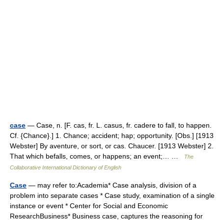
case
— Case, n. [F. cas, fr. L. casus, fr. cadere to fall, to happen.
Cf. {Chance}.] 1. Chance; accident; hap; opportunity. [Obs.] [1913
Webster] By aventure, or sort, or cas. Chaucer. [1913 Webster] 2.
That which befalls, comes, or happens; an event;… …
The
Collaborative International Dictionary of English
Case
— may refer to:Academia* Case analysis, division of a
problem into separate cases * Case study, examination of a single
instance or event * Center for Social and Economic
ResearchBusiness* Business case, captures the reasoning for